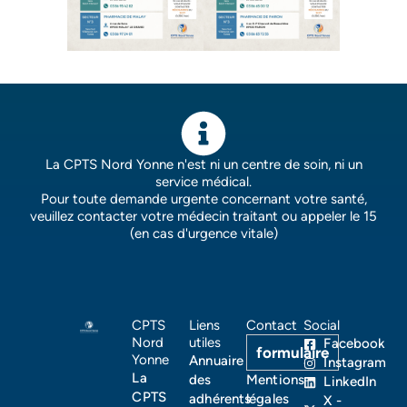
La CPTS Nord Yonne n'est ni un centre de soin, ni un
service médical.
Pour toute demande urgente concernant votre santé,
veuillez contacter votre médecin traitant ou appeler le 15
(en cas d'urgence vitale)
CPTS
Liens
Contact
Social
Nord
utiles
Facebook
formulaire
Yonne
Annuaire
Instagram
La
des
Mentions
LinkedIn
CPTS
adhérents
légales
X -